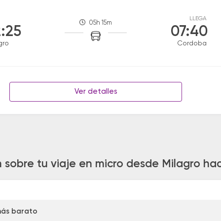
LLEGA
05h 15m
:25
07:40
gro
Cordoba
Ver detalles
 sobre tu viaje en micro desde Milagro h
más barato