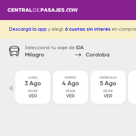
Descargá la app
y elegí:
6 cuotas sin interés
en compra
Seleccioná tu viaje de
IDA
Milagro
Cordoba
GO
LUNES
MARTES
MIÉRCOLES
go
3 Ago
4 Ago
5 Ago
DESDE
DESDE
DESDE
VER
VER
VER