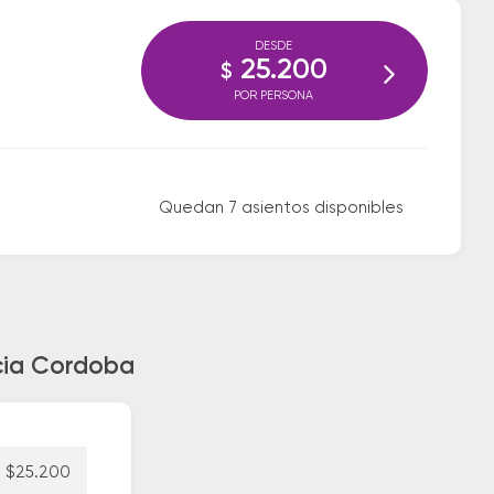
DESDE
25.200
$
POR PERSONA
Quedan 7 asientos disponibles
acia Cordoba
$25.200