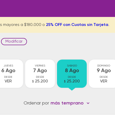
s mayores a $180.000 o
25% OFF con Cuotas sin Tarjeta
.
Modificar
JUEVES
VIERNES
SABADO
DOMINGO
6 Ago
7 Ago
8 Ago
9 Ago
DESDE
DESDE
DESDE
DESDE
VER
25.200
25.200
VER
$
$
Ordenar por
más temprano