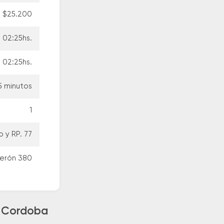
$25.200
02:25hs.
02:25hs.
5 minutos
1
 y RP. 77
Perón 380
a Cordoba