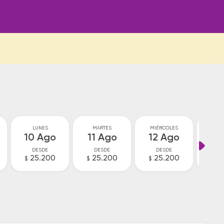
LUNES
MARTES
MIÉRCOLES
JU
10 Ago
11 Ago
12 Ago
13
DESDE
DESDE
DESDE
D
25.200
25.200
25.200
V
$
$
$