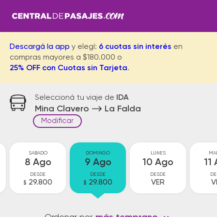
Descargá la app
y elegí:
6 cuotas sin interés
en
compras mayores a $180.000 o
25% OFF con Cuotas sin Tarjeta
.
Seleccioná tu viaje de
IDA
Mina Clavero
La Falda
Modificar
SABADO
DOMINGO
LUNES
MA
8 Ago
9 Ago
10 Ago
11
DESDE
DESDE
DESDE
DE
29.800
29.800
VER
V
$
$