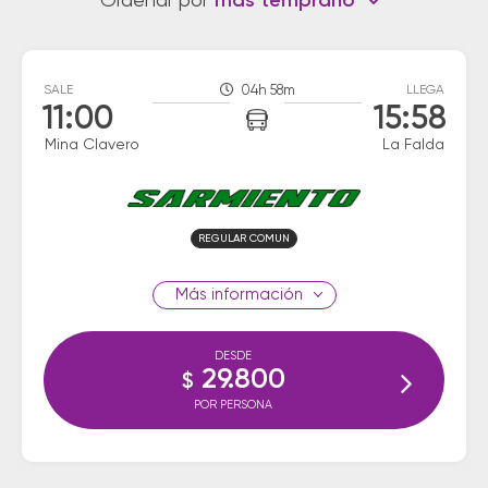
Ordenar por
más temprano
SALE
04h 58m
LLEGA
11:00
15:58
Mina Clavero
La Falda
REGULAR COMUN
información
DESDE
29.800
$
POR PERSONA