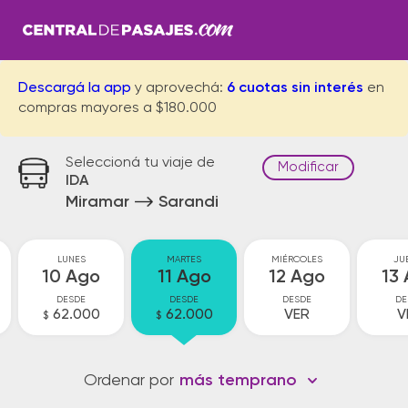
Descargá la app
y aprovechá:
6 cuotas sin interés
en
compras mayores a $180.000
Seleccioná tu viaje de
Modificar
IDA
Miramar
Sarandi
LUNES
MARTES
MIÉRCOLES
JU
10 Ago
11 Ago
12 Ago
13
DESDE
DESDE
DESDE
DE
62.000
62.000
VER
V
$
$
Ordenar por
más temprano