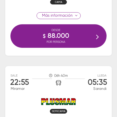
CAMA
información
DESDE
88.000
$
POR PERSONA
SALE
06h 40m
LLEGA
22:55
05:35
Miramar
Sarandi
SEMICAMA