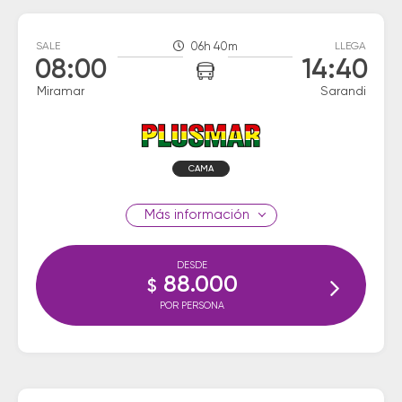
SALE
06h 40m
LLEGA
08:00
14:40
Miramar
Sarandi
CAMA
información
DESDE
88.000
$
POR PERSONA