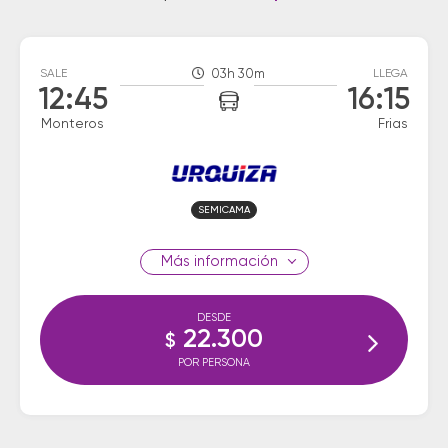
SALE
03h 30m
LLEGA
12:45
16:15
Monteros
Frias
SEMICAMA
información
DESDE
22.300
$
POR PERSONA