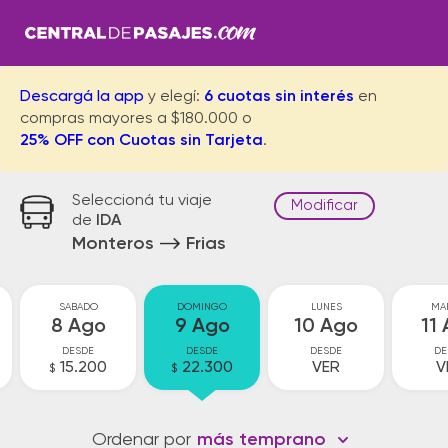
Descargá la app
y elegí:
6 cuotas sin interés
en
compras mayores a $180.000 o
25% OFF con Cuotas sin Tarjeta
.
Seleccioná tu viaje
Modificar
de
IDA
Monteros
Frias
SABADO
DOMINGO
LUNES
MA
8 Ago
9 Ago
10 Ago
11
DESDE
DESDE
DESDE
DE
15.200
22.300
VER
V
$
$
Ordenar por
más temprano