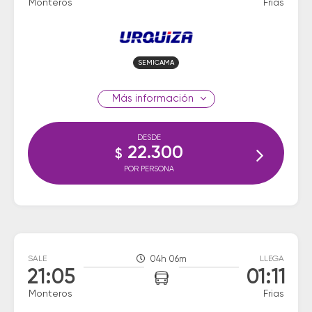
Monteros
Frias
SEMICAMA
información
DESDE
22.300
$
POR PERSONA
SALE
04h 06m
LLEGA
21:05
01:11
Monteros
Frias