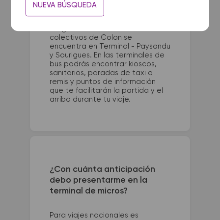
La terminal de ómnibus de
NUEVA BÚSQUEDA
Montevideo queda ubicada en
Terminal Tres Cruces - Bv Gral
Artigas 1825. La terminal de
colectivos de Colon se
encuentra en Terminal - Paysandu
y Sourigues. En las terminales de
bus podrás encontrar kioscos,
sanitarios, paradas de taxi o
remis y puntos de información
que te facilitarán la partida y el
arribo durante tu viaje.
¿Con cuánta anticipación
debo presentarme en la
terminal de micros?
Para viajes nacionales es