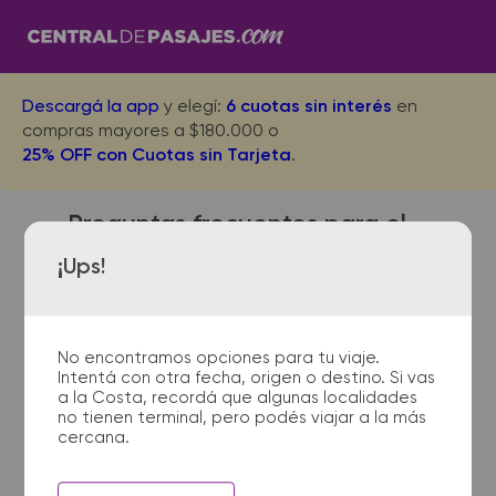
Descargá la app
y elegí:
6 cuotas sin interés
en
compras mayores a $180.000 o
25% OFF con Cuotas sin Tarjeta
.
Preguntas frecuentes para el
viaje desde Montevideo a
¡Ups!
Colon
No encontramos opciones para tu viaje.
Intentá con otra fecha, origen o destino. Si vas
¿Dónde quedan las
a la Costa, recordá que algunas localidades
no tienen terminal, pero podés viajar a la más
terminales de micro de
cercana.
Montevideo a Colon?