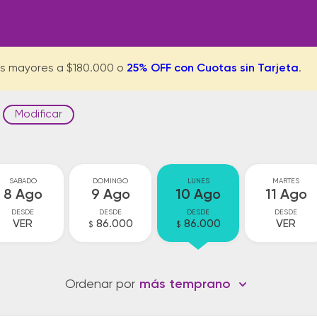
s mayores a $180.000 o
25% OFF con Cuotas sin Tarjeta
.
Modificar
SABADO
DOMINGO
LUNES
MARTES
8 Ago
9 Ago
10 Ago
11 Ago
DESDE
DESDE
DESDE
DESDE
VER
86.000
86.000
VER
$
$
Ordenar por
más temprano