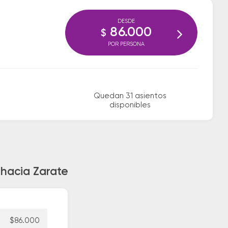
DESDE
86.000
$
POR PERSONA
Quedan 31 asientos
disponibles
 hacia Zarate
$86.000