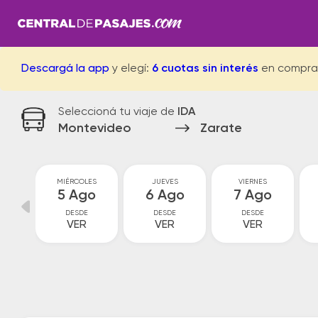
Descargá la app
y elegí:
6 cuotas sin interés
en compra
Seleccioná tu viaje de
IDA
Montevideo
Zarate
S
MIÉRCOLES
JUEVES
VIERNES
go
5 Ago
6 Ago
7 Ago
DESDE
DESDE
DESDE
VER
VER
VER