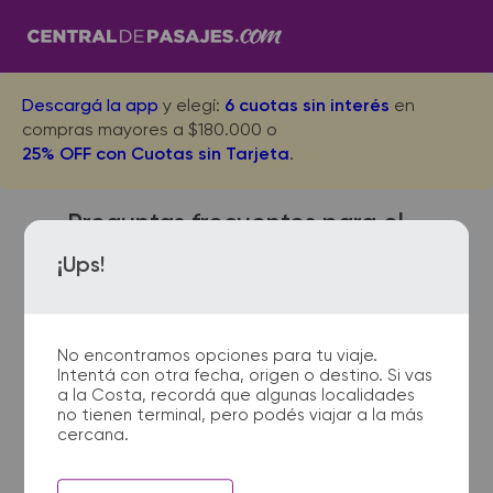
Descargá la app
y elegí:
6 cuotas sin interés
en
compras mayores a $180.000 o
25% OFF con Cuotas sin Tarjeta
.
Preguntas frecuentes para el
viaje desde Moreno Centro a
¡Ups!
San Antonio de Areco
No encontramos opciones para tu viaje.
Intentá con otra fecha, origen o destino. Si vas
¿Dónde quedan las
a la Costa, recordá que algunas localidades
no tienen terminal, pero podés viajar a la más
terminales de micro de
cercana.
Moreno Centro a San Antonio
de Areco?