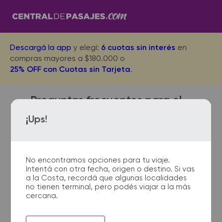
Descargá la app
y elegí:
6 cuotas sin interés
en
compras mayores a $180.000 o
25% OFF con Cuotas sin Tarjeta
.
Preguntas frecuentes para el
viaje desde Moreno Centro a
¡Ups!
Villa Gesell
No encontramos opciones para tu viaje.
Intentá con otra fecha, origen o destino. Si vas
¿Dónde quedan las
a la Costa, recordá que algunas localidades
no tienen terminal, pero podés viajar a la más
terminales de micro de
cercana.
Moreno Centro a Villa Gesell?