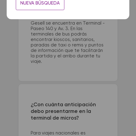
La terminal de ómnibus de
NUEVA BÚSQUEDA
Moreno Centro queda ubicada
en Av. Mitre y Av. Rivadavia. La
terminal de colectivos de Villa
Gesell se encuentra en Terminal -
Paseo 140 y Av. 3. En las
terminales de bus podrás
encontrar kioscos, sanitarios,
paradas de taxi o remis y puntos
de información que te facilitarán
la partida y el arribo durante tu
viaje.
¿Con cuánta anticipación
debo presentarme en la
terminal de micros?
Para viajes nacionales es