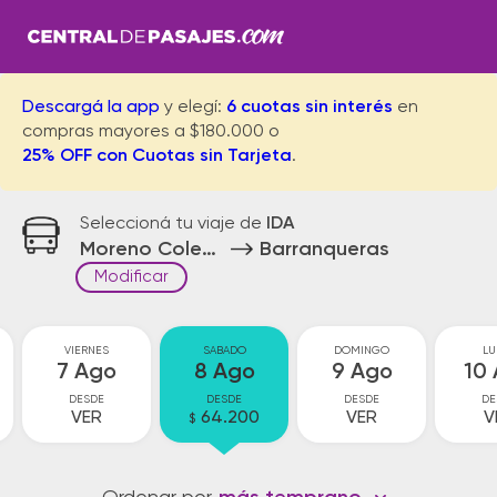
Descargá la app
y elegí:
6 cuotas sin interés
en
compras mayores a $180.000 o
25% OFF con Cuotas sin Tarjeta
.
Seleccioná tu viaje de
IDA
Moreno Colectora
Barranqueras
Modificar
VIERNES
SABADO
DOMINGO
LU
7 Ago
8 Ago
9 Ago
10
DESDE
DESDE
DESDE
DE
VER
64.200
VER
V
$