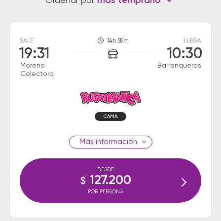
Ordenar por
más temprano
SALE
14h 59m
LLEGA
19:31
10:30
Moreno
Barranqueras
Colectora
CAMA
información
DESDE
127.200
$
POR PERSONA