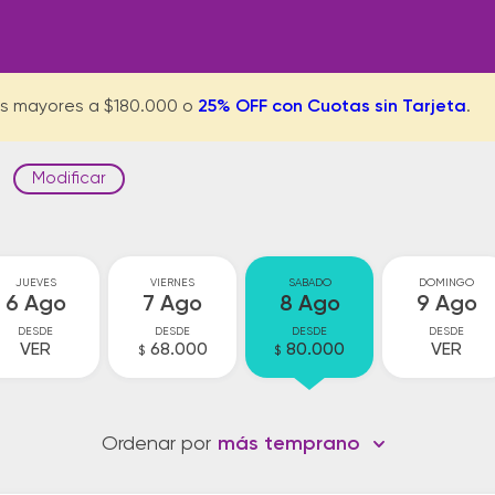
s mayores a $180.000 o
25% OFF con Cuotas sin Tarjeta
.
Modificar
JUEVES
VIERNES
SABADO
DOMINGO
6 Ago
7 Ago
8 Ago
9 Ago
DESDE
DESDE
DESDE
DESDE
VER
68.000
80.000
VER
$
$
Ordenar por
más temprano