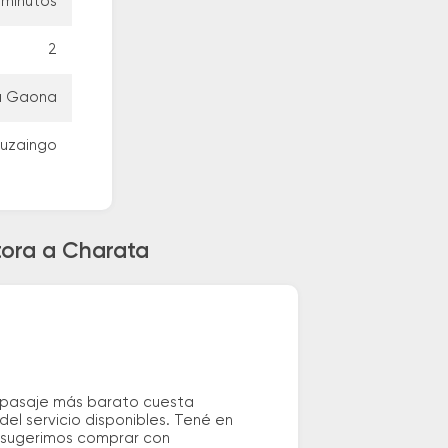
 minutos
2
ra Gaona
tuzaingo
tora a Charata
l pasaje más barato cuesta
el servicio disponibles. Tené en
e sugerimos comprar con