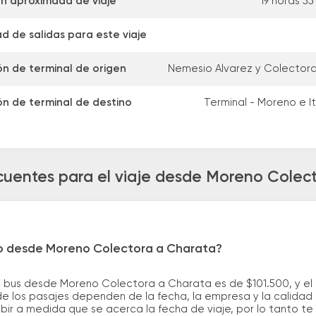
n aproximada de viaje
19 horas 55
d de salidas para este viaje
ón de terminal de origen
Nemesio Alvarez y Colecto
ón de terminal de destino
Terminal - Moreno e I
cuentes para el viaje desde Moreno Colec
ro desde Moreno Colectora a Charata?
e bus desde Moreno Colectora a Charata es de $101.500, y e
e los pasajes dependen de la fecha, la empresa y la calidad d
ubir a medida que se acerca la fecha de viaje, por lo tanto t