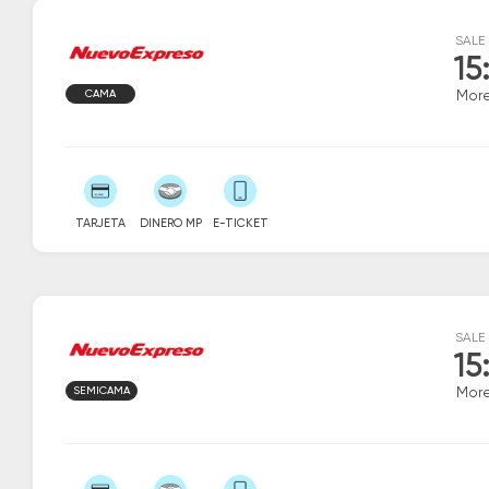
SALE
15
CAMA
Mor
TARJETA
DINERO MP
E-TICKET
SALE
15
SEMICAMA
Mor