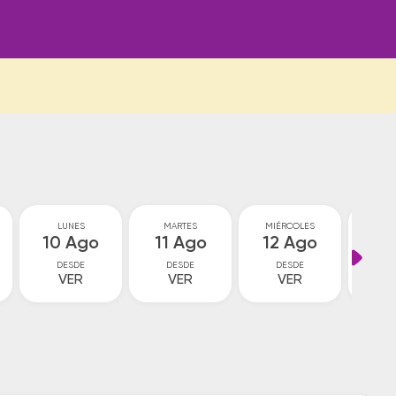
LUNES
MARTES
MIÉRCOLES
JU
10 Ago
11 Ago
12 Ago
13
DESDE
DESDE
DESDE
D
VER
VER
VER
V