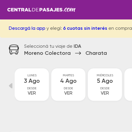
Descargá la app
y elegí:
6 cuotas sin interés
en compra
Seleccioná tu viaje de
IDA
Moreno Colectora
Charata
GO
LUNES
MARTES
MIÉRCOLES
go
3 Ago
4 Ago
5 Ago
DESDE
DESDE
DESDE
VER
VER
VER