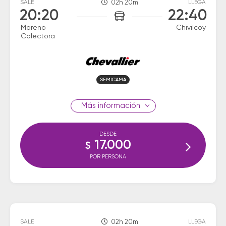
SALE
02h 20m
LLEGA
20:20
22:40
Moreno
Chivilcoy
Colectora
SEMICAMA
información
DESDE
17.000
$
POR PERSONA
SALE
02h 20m
LLEGA