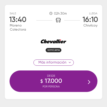
SALE
02h 30m
LLEGA
13:40
16:10
Moreno
Chivilcoy
Colectora
SEMICAMA
información
DESDE
17.000
$
POR PERSONA