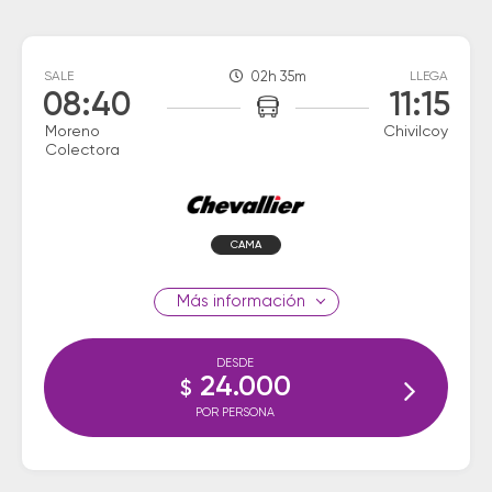
SALE
02h 35m
LLEGA
08:40
11:15
Moreno
Chivilcoy
Colectora
CAMA
información
DESDE
24.000
$
POR PERSONA