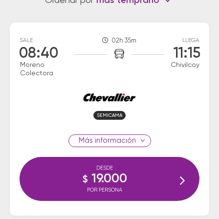
Ordenar por
más temprano
SALE
02h 35m
LLEGA
08:40
11:15
Moreno
Chivilcoy
Colectora
SEMICAMA
información
DESDE
19.000
$
POR PERSONA