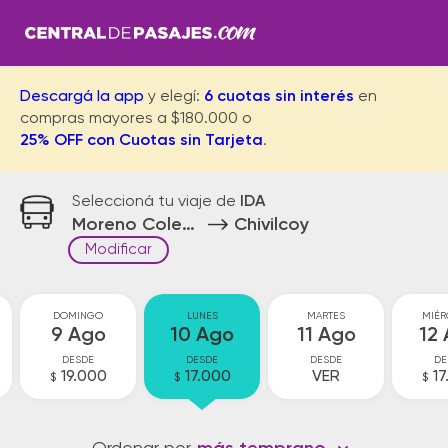
Descargá la app
y elegí:
6 cuotas sin interés
en
compras mayores a $180.000 o
25% OFF con Cuotas sin Tarjeta
.
Seleccioná tu viaje de
IDA
Moreno Colectora
Chivilcoy
Modificar
DOMINGO
LUNES
MARTES
MIÉR
9 Ago
10 Ago
11 Ago
12
DESDE
DESDE
DESDE
DE
19.000
17.000
VER
17
$
$
$