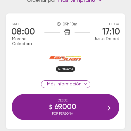
Ordenar por
más temprano
SALE
09h 10m
LLEGA
08:00
17:10
Moreno
Justo Daract
Colectora
SEMICAMA
información
DESDE
69.000
$
POR PERSONA