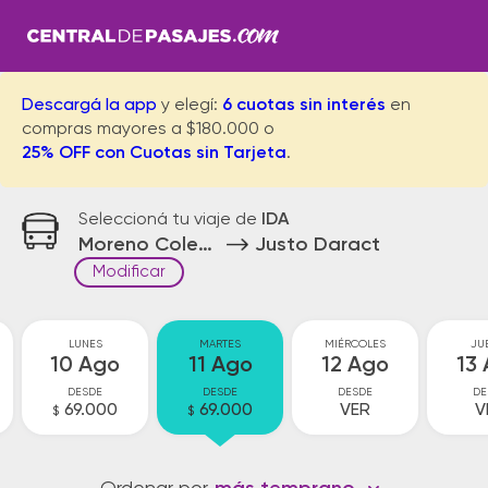
Descargá la app
y elegí:
6 cuotas sin interés
en
compras mayores a $180.000 o
25% OFF con Cuotas sin Tarjeta
.
Seleccioná tu viaje de
IDA
Moreno Colectora
Justo Daract
Modificar
LUNES
MARTES
MIÉRCOLES
JU
10 Ago
11 Ago
12 Ago
13
DESDE
DESDE
DESDE
DE
69.000
69.000
VER
V
$
$