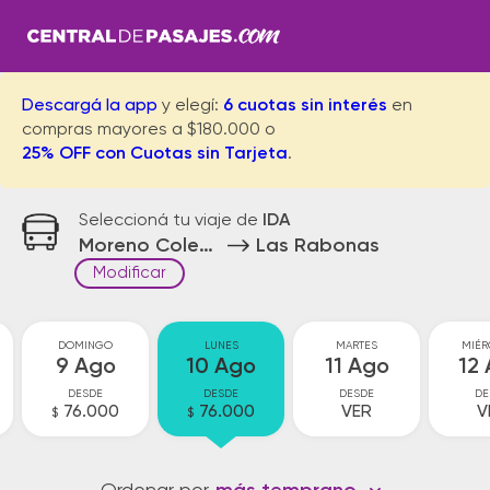
Descargá la app
y elegí:
6 cuotas sin interés
en
compras mayores a $180.000 o
25% OFF con Cuotas sin Tarjeta
.
Seleccioná tu viaje de
IDA
Moreno Colectora
Las Rabonas
Modificar
DOMINGO
LUNES
MARTES
MIÉR
9 Ago
10 Ago
11 Ago
12
DESDE
DESDE
DESDE
DE
76.000
76.000
VER
V
$
$