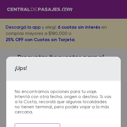
Descargá la app
y elegí:
6 cuotas sin interés
en
compras mayores a $180.000 o
25% OFF con Cuotas sin Tarjeta
.
Preguntas frecuentes para el
viaje desde Moreno Colectora
¡Ups!
a Miramar
No encontramos opciones para tu viaje.
Intentá con otra fecha, origen o destino. Si vas
¿Dónde quedan las
a la Costa, recordá que algunas localidades
no tienen terminal, pero podés viajar a la más
terminales de micro de
cercana.
Moreno Colectora a Miramar?