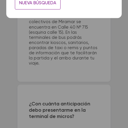
La terminal de ómnibus de
NUEVA BÚSQUEDA
Moreno Colectora queda
ubicada en Nemesio Alvarez y
Colectora Gaona. La terminal de
colectivos de Miramar se
encuentra en Calle 40 Nº 715
(esquina calle 15). En las
terminales de bus podrás
encontrar kioscos, sanitarios,
paradas de taxi o remis y puntos
de información que te facilitarán
la partida y el arribo durante tu
viaje.
¿Con cuánta anticipación
debo presentarme en la
terminal de micros?