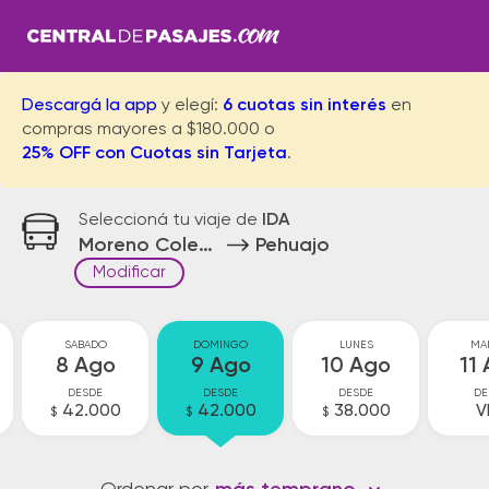
Descargá la app
y elegí:
6 cuotas sin interés
en
compras mayores a $180.000 o
25% OFF con Cuotas sin Tarjeta
.
Seleccioná tu viaje de
IDA
Moreno Colectora
Pehuajo
Modificar
SABADO
DOMINGO
LUNES
MA
8 Ago
9 Ago
10 Ago
11
DESDE
DESDE
DESDE
DE
42.000
42.000
38.000
V
$
$
$