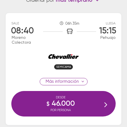
Ordenar por
más temprano
SALE
06h 35m
LLEGA
08:40
15:15
Moreno
Pehuajo
Colectora
SEMICAMA
información
DESDE
46.000
$
POR PERSONA