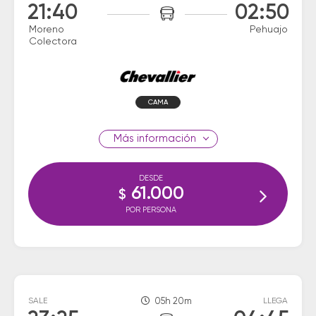
21:40
02:50
Moreno
Pehuajo
Colectora
CAMA
información
DESDE
61.000
$
POR PERSONA
SALE
05h 20m
LLEGA