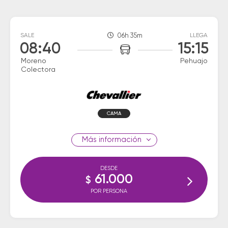
SALE
06h 35m
LLEGA
08:40
15:15
Moreno
Pehuajo
Colectora
CAMA
información
DESDE
61.000
$
POR PERSONA