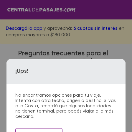
Descargá la app
y aprovechá:
6 cuotas sin interés
en
compras mayores a $180.000
Preguntas frecuentes para el
viaje desde Moreno Colectora
a Punta Mogotes
¡Ups!
No encontramos opciones para tu viaje.
¿Dónde quedan las
Intentá con otra fecha, origen o destino. Si vas
terminales de micro de
a la Costa, recordá que algunas localidades
no tienen terminal, pero podés viajar a la más
Moreno Colectora a Punta
cercana.
Mogotes?