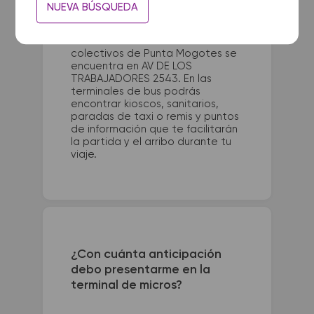
La terminal de ómnibus de
NUEVA BÚSQUEDA
Moreno Colectora queda
ubicada en Nemesio Alvarez y
Colectora Gaona. La terminal de
colectivos de Punta Mogotes se
encuentra en AV DE LOS
TRABAJADORES 2543. En las
terminales de bus podrás
encontrar kioscos, sanitarios,
paradas de taxi o remis y puntos
de información que te facilitarán
la partida y el arribo durante tu
viaje.
¿Con cuánta anticipación
debo presentarme en la
terminal de micros?