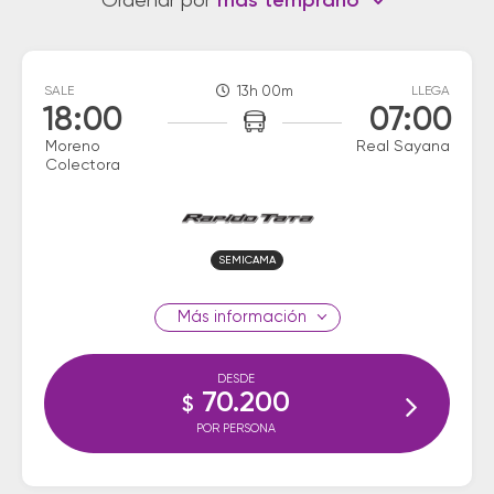
Ordenar por
más temprano
SALE
13h 00m
LLEGA
18:00
07:00
Moreno
Real Sayana
Colectora
SEMICAMA
información
DESDE
70.200
$
POR PERSONA