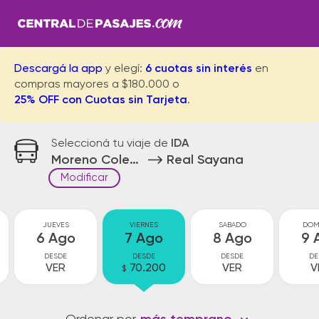
Descargá la app
y elegí:
6 cuotas sin interés
en
compras mayores a $180.000 o
25% OFF con Cuotas sin Tarjeta
.
Seleccioná tu viaje de
IDA
Moreno Colectora
Real Sayana
Modificar
JUEVES
VIERNES
SABADO
DOM
6 Ago
7 Ago
8 Ago
9 
DESDE
DESDE
DESDE
DE
VER
70.200
VER
V
$