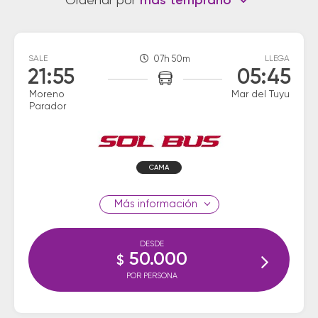
Ordenar por
más temprano
SALE
07h 50m
LLEGA
21:55
05:45
Moreno
Mar del Tuyu
Parador
CAMA
información
DESDE
50.000
$
POR PERSONA