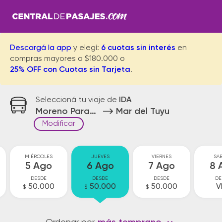
Descargá la app
y elegí:
6 cuotas sin interés
en
compras mayores a $180.000 o
25% OFF con Cuotas sin Tarjeta
.
Seleccioná tu viaje de
IDA
Moreno Parador
Mar del Tuyu
Modificar
MIÉRCOLES
JUEVES
VIERNES
SA
5 Ago
6 Ago
7 Ago
8 
DESDE
DESDE
DESDE
DE
50.000
50.000
50.000
V
$
$
$