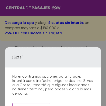
Descargá la app
y elegí:
6 cuotas sin interés
en
compras mayores a $180.000 o
25% OFF con Cuotas sin Tarjeta
.
Preguntas frecuentes para el
viaje desde Moreno a Puerto
¡Ups!
Esperanza
No encontramos opciones para tu viaje.
Intentá con otra fecha, origen o destino. Si vas
¿Dónde quedan las
a la Costa, recordá que algunas localidades
no tienen terminal, pero podés viajar a la más
terminales de micro de
cercana.
Moreno a Puerto Esperanza?