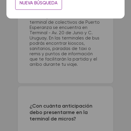
La terminal de ómnibus de
NUEVA BÚSQUEDA
Moreno queda ubicada en
Colectora Gaona y Nemesio
Alvarez (Parador Las Pie. La
terminal de colectivos de Puerto
Esperanza se encuentra en
Terminal - Av. 20 de Junio y C.
Uruguay. En las terminales de bus
podrás encontrar kioscos,
sanitarios, paradas de taxi o
remis y puntos de información
que te facilitarán la partida y el
arribo durante tu viaje.
¿Con cuánta anticipación
debo presentarme en la
terminal de micros?