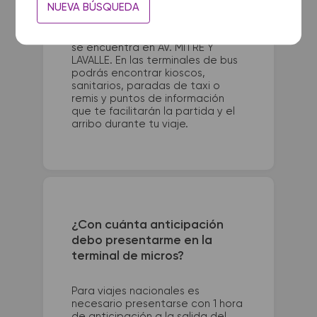
NUEVA BÚSQUEDA
Colectora Gaona y Nemesio
Alvarez (Parador Las Pie. La
terminal de colectivos de Salto
se encuentra en AV. MITRE Y
LAVALLE. En las terminales de bus
podrás encontrar kioscos,
sanitarios, paradas de taxi o
remis y puntos de información
que te facilitarán la partida y el
arribo durante tu viaje.
¿Con cuánta anticipación
debo presentarme en la
terminal de micros?
Para viajes nacionales es
necesario presentarse con 1 hora
de anticipación a la salida del