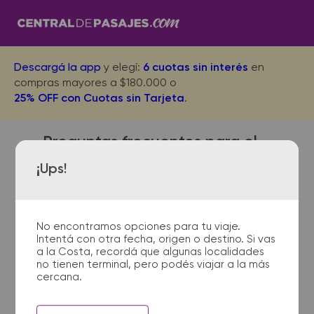
Descargá la app
y elegí:
6 cuotas sin interés
en
compras mayores a $180.000 o
25% OFF con Cuotas sin Tarjeta
.
Preguntas frecuentes para el
viaje desde Moreno a Salto
¡Ups!
No encontramos opciones para tu viaje.
¿Dónde quedan las
Intentá con otra fecha, origen o destino. Si vas
terminales de micro de
a la Costa, recordá que algunas localidades
Moreno a Salto?
no tienen terminal, pero podés viajar a la más
cercana.
La terminal de ómnibus de
Moreno queda ubicada en