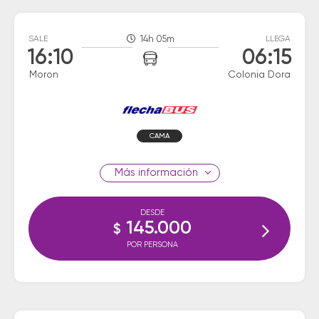
SALE
14h 05m
LLEGA
16:10
06:15
Moron
Colonia Dora
CAMA
información
DESDE
145.000
$
POR PERSONA