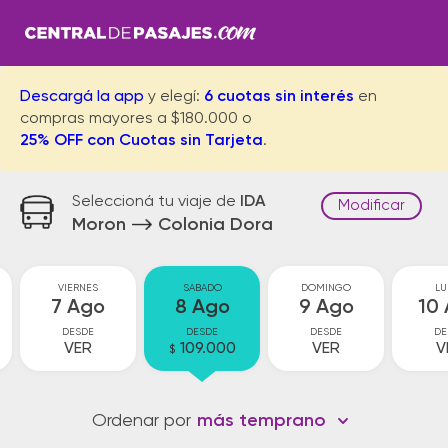
Descargá la app
y elegí:
6 cuotas sin interés
en
compras mayores a $180.000 o
25% OFF con Cuotas sin Tarjeta
.
Seleccioná tu viaje de
IDA
Modificar
Moron
Colonia Dora
VIERNES
SABADO
DOMINGO
LU
7 Ago
8 Ago
9 Ago
10
DESDE
DESDE
DESDE
DE
VER
109.000
VER
V
$
Ordenar por
más temprano