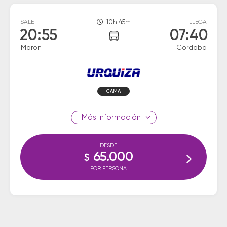
SALE
10h 45m
LLEGA
20:55
07:40
Moron
Cordoba
CAMA
información
DESDE
65.000
$
POR PERSONA