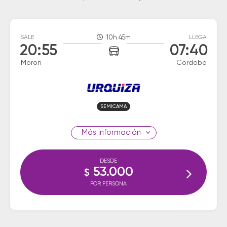
SALE
10h 45m
LLEGA
20:55
07:40
Moron
Cordoba
SEMICAMA
información
DESDE
53.000
$
POR PERSONA