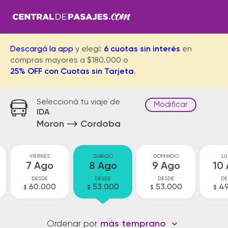
Descargá la app
y elegí:
6 cuotas sin interés
en
compras mayores a $180.000 o
25% OFF con Cuotas sin Tarjeta
.
Seleccioná tu viaje de
Modificar
IDA
Moron
Cordoba
VIERNES
SABADO
DOMINGO
LU
7 Ago
8 Ago
9 Ago
10
DESDE
DESDE
DESDE
DE
60.000
53.000
53.000
49
$
$
$
$
Ordenar por
más temprano