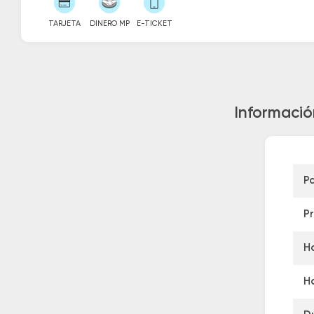
TARJETA
DINERO MP
E-TICKET
Informació
P
P
H
Ho