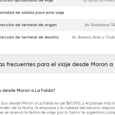
uración aproximada de viaje
12 horas 50 minu
antidad de salidas para este viaje
irección de terminal de origen
Av. Rivadavia 17
irección de terminal de destino
Av. Buenos Aires y Chu
s frecuentes para el viaje desde Moron a
ro desde Moron a La Falda?
e bus desde Moron a La Falda es de $67.000, y el pasaje más 
nden de la fecha, la empresa y la calidad del servicio dispon
ue se acerca la fecha de viaje, por lo tanto te sugerimos com