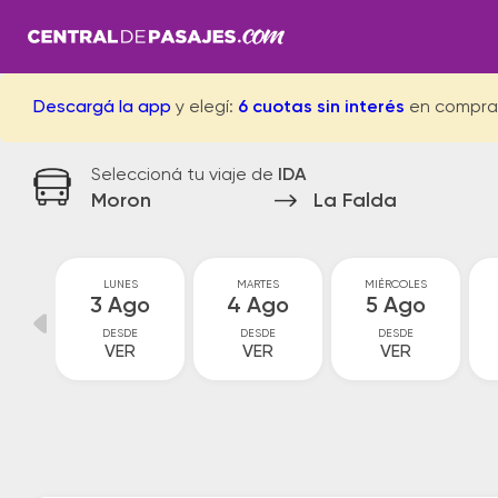
Descargá la app
y elegí:
6 cuotas sin interés
en compra
Seleccioná tu viaje de
IDA
Moron
La Falda
GO
LUNES
MARTES
MIÉRCOLES
go
3 Ago
4 Ago
5 Ago
DESDE
DESDE
DESDE
VER
VER
VER