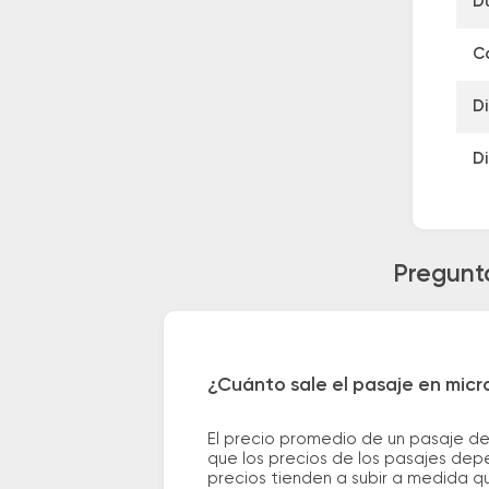
D
C
D
D
Pregunta
¿Cuánto sale el pasaje en mic
El precio promedio de un pasaje d
que los precios de los pasajes depe
precios tienden a subir a medida q