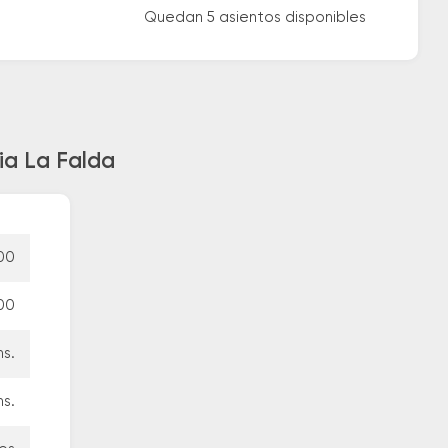
Quedan 5 asientos disponibles
ia La Falda
00
00
hs.
hs.