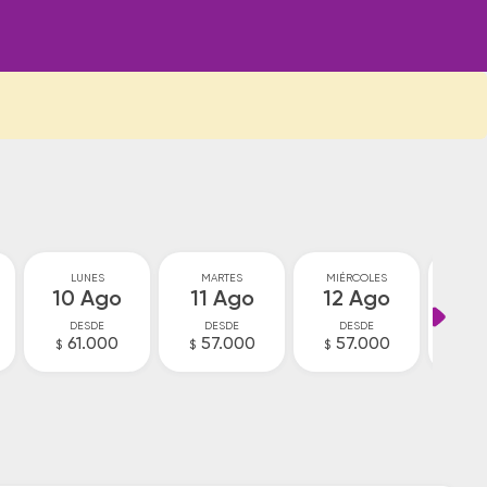
LUNES
MARTES
MIÉRCOLES
JU
10 Ago
11 Ago
12 Ago
13
DESDE
DESDE
DESDE
D
61.000
57.000
57.000
6
$
$
$
$