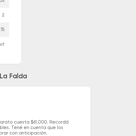
tos
2
415
but
 La Falda
barato cuesta $61.000. Recordá
ibles. Tené en cuenta que los
prar con anticipación.