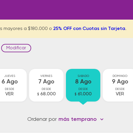
s mayores a $180.000 o
25% OFF con Cuotas sin Tarjeta
.
Modificar
JUEVES
VIERNES
SABADO
DOMINGO
6 Ago
7 Ago
8 Ago
9 Ago
DESDE
DESDE
DESDE
DESDE
VER
68.000
61.000
VER
$
$
Ordenar por
más temprano