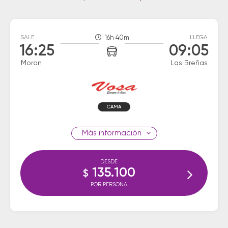
SALE
16h 40m
LLEGA
16:25
09:05
Moron
Las Breñas
CAMA
información
DESDE
135.100
$
POR PERSONA