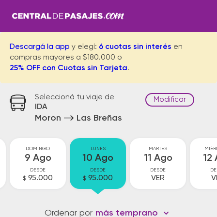
Descargá la app
y elegí:
6 cuotas sin interés
en
compras mayores a $180.000 o
25% OFF con Cuotas sin Tarjeta
.
Seleccioná tu viaje de
Modificar
IDA
Moron
Las Breñas
DOMINGO
LUNES
MARTES
MIÉR
9 Ago
10 Ago
11 Ago
12
DESDE
DESDE
DESDE
DE
95.000
95.000
VER
V
$
$
Ordenar por
más temprano