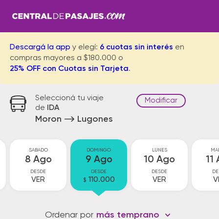
Descargá la app
y elegí:
6 cuotas sin interés
en
compras mayores a $180.000 o
25% OFF con Cuotas sin Tarjeta
.
Seleccioná tu viaje
Modificar
de
IDA
Moron
Lugones
SABADO
DOMINGO
LUNES
MA
8 Ago
9 Ago
10 Ago
11
DESDE
DESDE
DESDE
DE
VER
110.000
VER
V
$
Ordenar por
más temprano