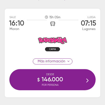
SALE
15h 05m
LLEGA
16:10
07:15
Moron
Lugones
CAMA
información
DESDE
146.000
$
POR PERSONA