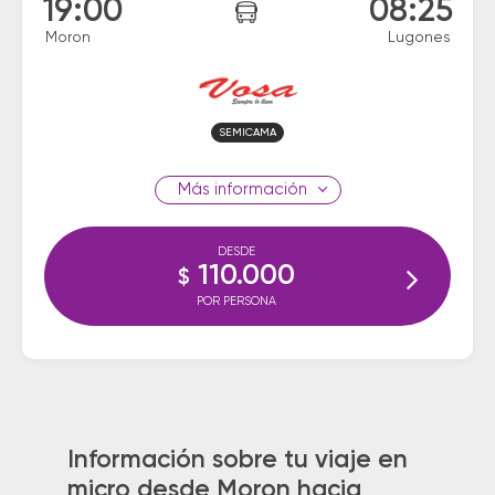
19:00
08:25
Moron
Lugones
SEMICAMA
información
DESDE
110.000
$
POR PERSONA
Información sobre tu viaje en
micro desde Moron hacia