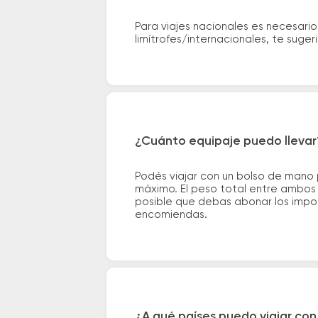
Para viajes nacionales es necesario
limítrofes/internacionales, te suge
¿Cuánto equipaje puedo llevar
Podés viajar con un bolso de mano
máximo. El peso total entre ambos e
posible que debas abonar los impor
encomiendas.
¿A qué países puedo viajar con