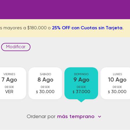
s mayores a $180.000 o
25% OFF con Cuotas sin Tarjeta
.
Modificar
VIERNES
SABADO
DOMINGO
LUNES
7 Ago
8 Ago
9 Ago
10 Ago
DESDE
DESDE
DESDE
DESDE
VER
30.000
37.000
30.000
$
$
$
Ordenar por
más temprano