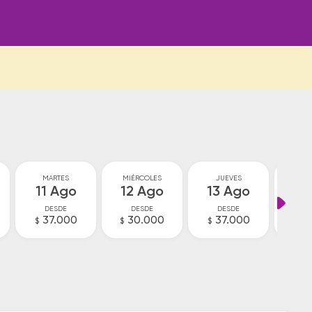
MARTES
MIÉRCOLES
JUEVES
VI
11 Ago
12 Ago
13 Ago
14
DESDE
DESDE
DESDE
D
37.000
30.000
37.000
3
$
$
$
$