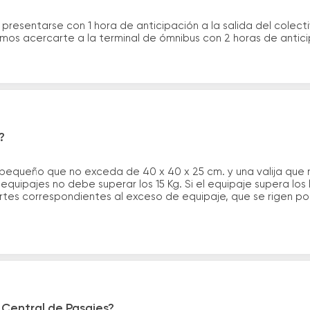
 presentarse con 1 hora de anticipación a la salida del colecti
rimos acercarte a la terminal de ómnibus con 2 horas de antic
?
 pequeño que no exceda de 40 x 40 x 25 cm. y una valija que
quipajes no debe superar los 15 Kg. Si el equipaje supera los
tes correspondientes al exceso de equipaje, que se rigen por 
 Central de Pasajes?