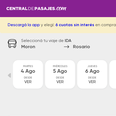
Descargá la app
y elegí:
6 cuotas sin interés
en compra
Seleccioná tu viaje de
IDA
Moron
Rosario
MARTES
MIÉRCOLES
JUEVES
go
4 Ago
5 Ago
6 Ago
DESDE
DESDE
DESDE
VER
VER
VER