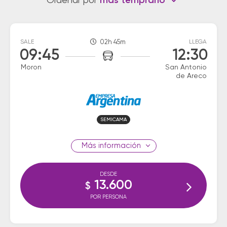
Ordenar por
más temprano
SALE
02h 45m
LLEGA
09:45
12:30
Moron
San Antonio
de Areco
SEMICAMA
información
DESDE
13.600
$
POR PERSONA