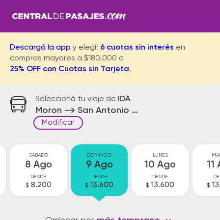
Descargá la app
y elegí:
6 cuotas sin interés
en
compras mayores a $180.000 o
25% OFF con Cuotas sin Tarjeta
.
Seleccioná tu viaje de
IDA
Moron
San Antonio de Areco
Modificar
SABADO
DOMINGO
LUNES
MA
8 Ago
9 Ago
10 Ago
11
DESDE
DESDE
DESDE
DE
8.200
13.600
13.600
13
$
$
$
$