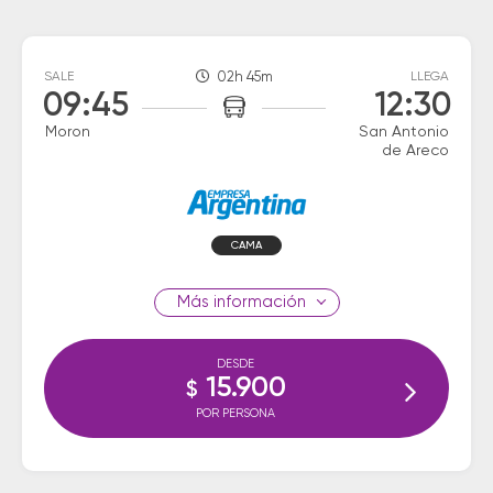
SALE
02h 45m
LLEGA
09:45
12:30
Moron
San Antonio
de Areco
CAMA
información
DESDE
15.900
$
POR PERSONA