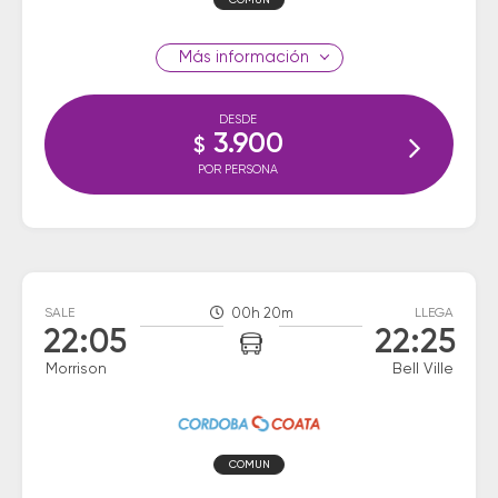
COMUN
información
DESDE
3.900
$
POR PERSONA
SALE
00h 20m
LLEGA
22:05
22:25
Morrison
Bell Ville
COMUN