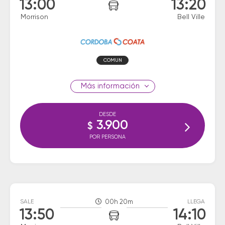
13:00
13:20
Morrison
Bell Ville
COMUN
información
DESDE
3.900
$
POR PERSONA
SALE
00h 20m
LLEGA
13:50
14:10