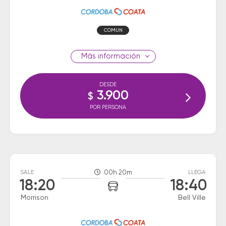
COMUN
información
DESDE
3.900
$
POR PERSONA
SALE
00h 20m
LLEGA
18:20
18:40
Morrison
Bell Ville