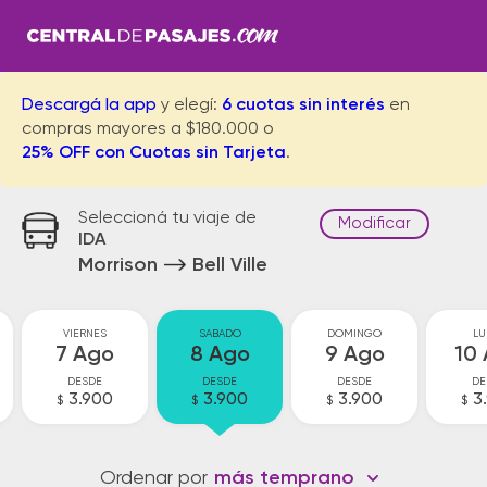
Descargá la app
y elegí:
6 cuotas sin interés
en
compras mayores a $180.000 o
25% OFF con Cuotas sin Tarjeta
.
Seleccioná tu viaje de
Modificar
IDA
Morrison
Bell Ville
VIERNES
SABADO
DOMINGO
LU
7 Ago
8 Ago
9 Ago
10
DESDE
DESDE
DESDE
DE
3.900
3.900
3.900
3
$
$
$
$
Ordenar por
más temprano