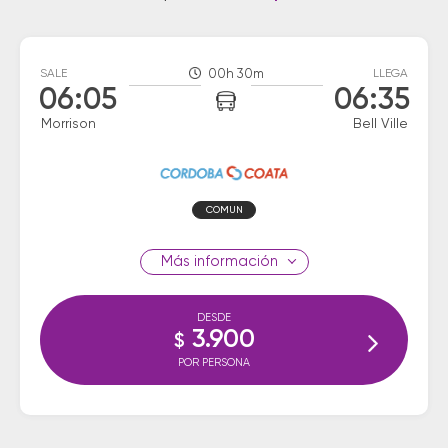
SALE
00h 30m
LLEGA
06:05
06:35
Morrison
Bell Ville
COMUN
información
DESDE
3.900
$
POR PERSONA