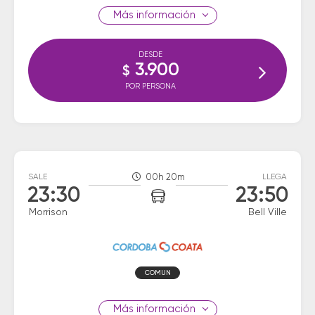
información
DESDE
3.900
$
POR PERSONA
SALE
00h 20m
LLEGA
23:30
23:50
Morrison
Bell Ville
COMUN
información