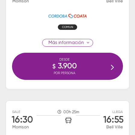
Morrison
Bell Ville
COMUN
información
DESDE
3.900
$
POR PERSONA
SALE
00h 25m
LLEGA
16:30
16:55
Morrison
Bell Ville