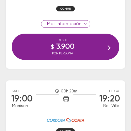
COMUN
información
DESDE
3.900
$
POR PERSONA
SALE
00h 20m
LLEGA
19:00
19:20
Morrison
Bell Ville