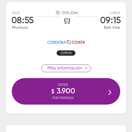
SALE
00h 20m
LLEGA
08:55
09:15
Morrison
Bell Ville
COMUN
información
DESDE
3.900
$
POR PERSONA