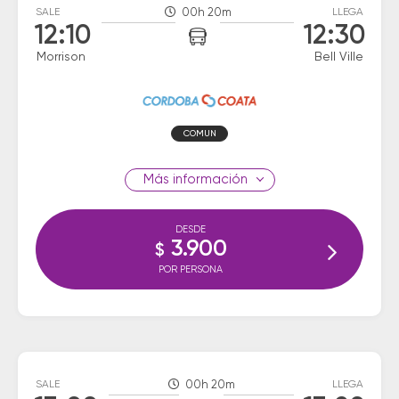
SALE
00h 20m
LLEGA
12:10
12:30
Morrison
Bell Ville
COMUN
información
DESDE
3.900
$
POR PERSONA
SALE
00h 20m
LLEGA