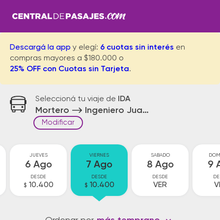
Descargá la app
y elegí:
6 cuotas sin interés
en
compras mayores a $180.000 o
25% OFF con Cuotas sin Tarjeta
.
Seleccioná tu viaje de
IDA
Mortero
Ingeniero Juarez
Modificar
JUEVES
VIERNES
SABADO
DOM
6 Ago
7 Ago
8 Ago
9 
DESDE
DESDE
DESDE
DE
10.400
10.400
VER
V
$
$