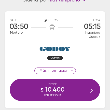
Ordenar por
más temprano
SALE
01h 25m
LLEGA
03:50
05:15
Mortero
Ingeniero
Juarez
COMUN
información
DESDE
10.400
$
POR PERSONA