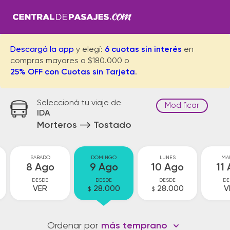
Descargá la app
y elegí:
6 cuotas sin interés
en
compras mayores a $180.000 o
25% OFF con Cuotas sin Tarjeta
.
Seleccioná tu viaje de
Modificar
IDA
Morteros
Tostado
SABADO
DOMINGO
LUNES
MA
8 Ago
9 Ago
10 Ago
11
DESDE
DESDE
DESDE
DE
VER
28.000
28.000
V
$
$
Ordenar por
más temprano