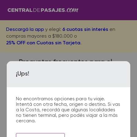
Descargá la app
y elegí:
6 cuotas sin interés
en
compras mayores a $180.000 o
25% OFF con Cuotas sin Tarjeta
.
Preguntas frecuentes para el
viaje desde Necochea a
¡Ups!
Claromeco
No encontramos opciones para tu viaje.
Intentá con otra fecha, origen o destino. Si vas
¿Dónde quedan las
a la Costa, recordá que algunas localidades
no tienen terminal, pero podés viajar a la más
terminales de micro de
cercana.
Necochea a Claromeco?