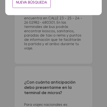
La terminal de ómnibus de
NUEVA BÚSQUEDA
Necochea queda ubicada en
Ruta 86 y Av. 58. La terminal de
colectivos de Claromeco se
encuentra en CALLE 23 - 25 - 24 -
26 02982- 480301. En las
terminales de bus podrás
encontrar kioscos, sanitarios,
paradas de taxi o remis y puntos
de información que te facilitarán
la partida y el arribo durante tu
viaje.
¿Con cuánta anticipación
debo presentarme en la
terminal de micros?
Para viajes nacionales es