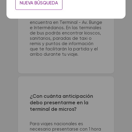
La terminal de ómnibus de
NUEVA BÚSQUEDA
Necochea queda ubicada en
Ruta 86 y Av. 58. La terminal de
colectivos de Pinamar se
encuentra en Terminal - Av. Bunge
e Intermédanos. En las terminales
de bus podrás encontrar kioscos,
sanitarios, paradas de taxi o
remis y puntos de información
que te facilitarán la partida y el
arribo durante tu viaje.
¿Con cuánta anticipación
debo presentarme en la
terminal de micros?
Para viajes nacionales es
necesario presentarse con 1 hora