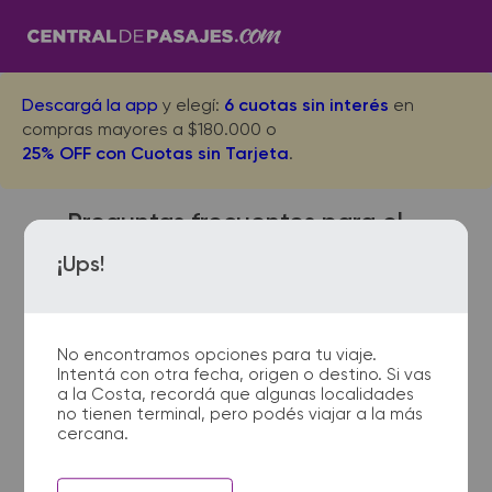
Descargá la app
y elegí:
6 cuotas sin interés
en
compras mayores a $180.000 o
25% OFF con Cuotas sin Tarjeta
.
Preguntas frecuentes para el
viaje desde Necochea a
¡Ups!
Pinamar
No encontramos opciones para tu viaje.
Intentá con otra fecha, origen o destino. Si vas
¿Dónde quedan las
a la Costa, recordá que algunas localidades
no tienen terminal, pero podés viajar a la más
terminales de micro de
cercana.
Necochea a Pinamar?