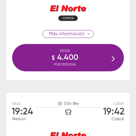
COMUN
información
DESDE
4.400
$
POR PERSONA
SALE
00h 18m
LLEGA
19:24
19:42
Nelson
Cabal