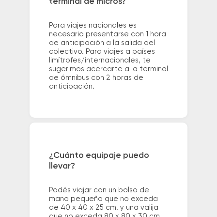
terminal de micros?
Para viajes nacionales es
necesario presentarse con 1 hora
de anticipación a la salida del
colectivo. Para viajes a países
limítrofes/internacionales, te
sugerimos acercarte a la terminal
de ómnibus con 2 horas de
anticipación.
¿Cuánto equipaje puedo
llevar?
Podés viajar con un bolso de
mano pequeño que no exceda
de 40 x 40 x 25 cm. y una valija
que no exceda 80 x 80 x 30 cm.