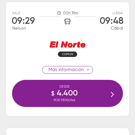
SALE
00h 19m
LLEGA
09:29
09:48
Nelson
Cabal
COMUN
información
DESDE
4.400
$
POR PERSONA