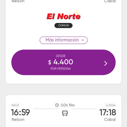
Nelson
Cabal
COMUN
información
DESDE
4.400
$
POR PERSONA
SALE
00h 19m
LLEGA
16:59
17:18
Nelson
Cabal