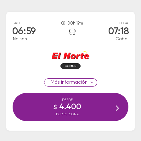
SALE
00h 19m
LLEGA
06:59
07:18
Nelson
Cabal
COMUN
información
DESDE
4.400
$
POR PERSONA