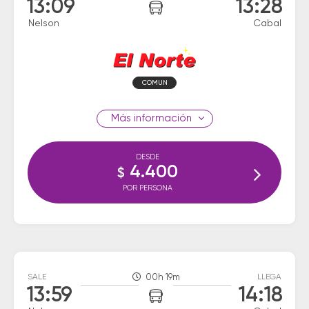
13:09
13:28
Nelson
Cabal
COMUN
información
DESDE
4.400
$
POR PERSONA
SALE
00h 19m
LLEGA
13:59
14:18