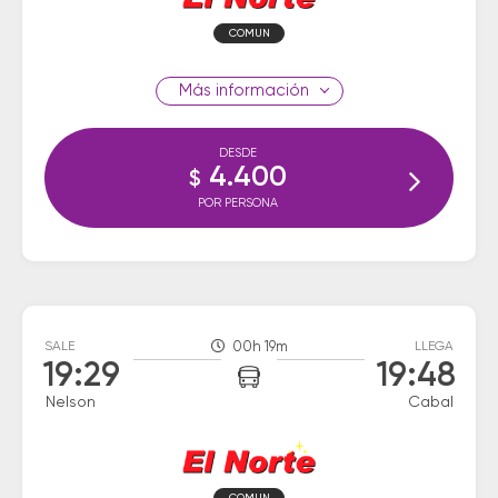
COMUN
información
DESDE
4.400
$
POR PERSONA
SALE
00h 19m
LLEGA
19:29
19:48
Nelson
Cabal