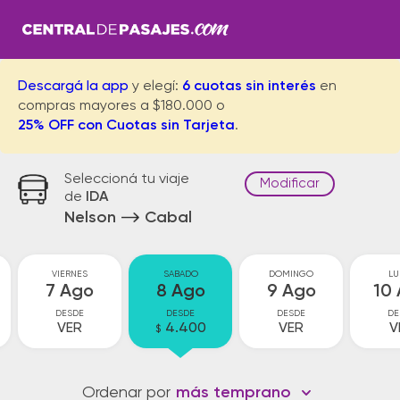
Descargá la app
y elegí:
6 cuotas sin interés
en
compras mayores a $180.000 o
25% OFF con Cuotas sin Tarjeta
.
Seleccioná tu viaje
Modificar
de
IDA
Nelson
Cabal
VIERNES
SABADO
DOMINGO
LU
7 Ago
8 Ago
9 Ago
10
DESDE
DESDE
DESDE
DE
VER
4.400
VER
V
$
Ordenar por
más temprano