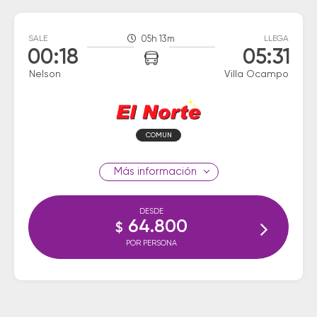
SALE
05h 13m
LLEGA
00:18
05:31
Nelson
Villa Ocampo
COMUN
información
DESDE
64.800
$
POR PERSONA