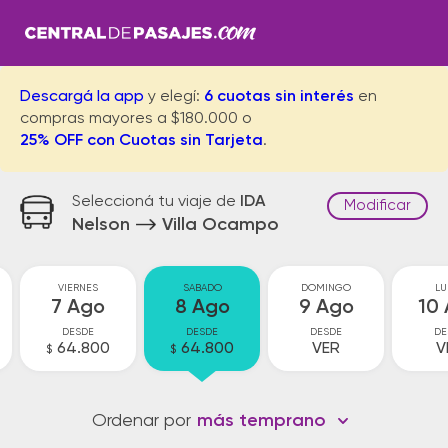
Descargá la app
y elegí:
6 cuotas sin interés
en
compras mayores a $180.000 o
25% OFF con Cuotas sin Tarjeta
.
Seleccioná tu viaje de
IDA
Modificar
Nelson
Villa Ocampo
VIERNES
SABADO
DOMINGO
LU
7 Ago
8 Ago
9 Ago
10
DESDE
DESDE
DESDE
DE
64.800
64.800
VER
V
$
$
Ordenar por
más temprano