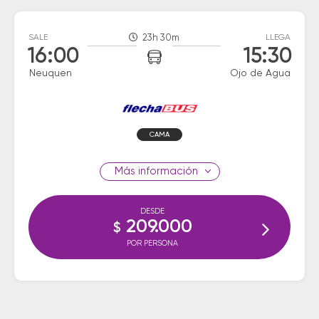
SALE
23h 30m
LLEGA
16:00
15:30
Neuquen
Ojo de Agua
CAMA
información
DESDE
209.000
$
POR PERSONA