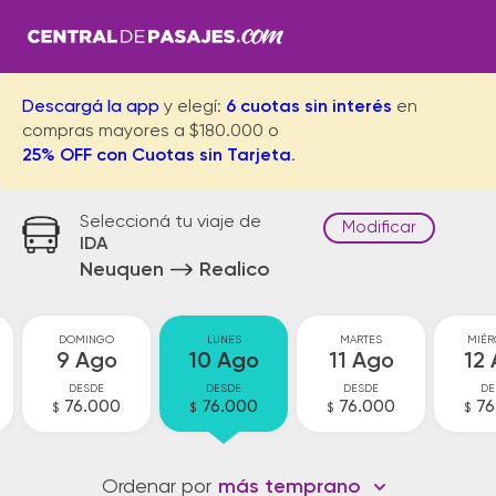
Descargá la app
y elegí:
6 cuotas sin interés
en
compras mayores a $180.000 o
25% OFF con Cuotas sin Tarjeta
.
Seleccioná tu viaje de
Modificar
IDA
Neuquen
Realico
DOMINGO
LUNES
MARTES
MIÉR
9 Ago
10 Ago
11 Ago
12
DESDE
DESDE
DESDE
DE
76.000
76.000
76.000
76
$
$
$
$
Ordenar por
más temprano