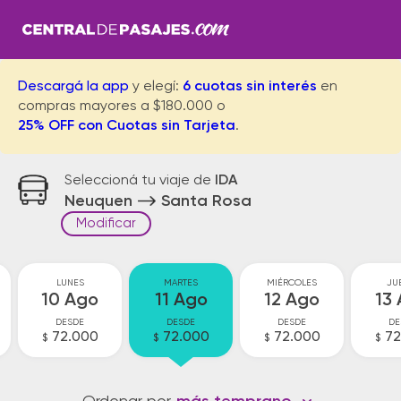
Descargá la app
y elegí:
6 cuotas sin interés
en
compras mayores a $180.000 o
25% OFF con Cuotas sin Tarjeta
.
Seleccioná tu viaje de
IDA
Neuquen
Santa Rosa
Modificar
LUNES
MARTES
MIÉRCOLES
JU
10 Ago
11 Ago
12 Ago
13
DESDE
DESDE
DESDE
DE
72.000
72.000
72.000
72
$
$
$
$