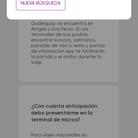
La terminal de ómnibus de
NUEVA BÚSQUEDA
Nogoya queda ubicada en R.26 y
Virreinato Rio de la Plata. La
terminal de colectivos de
Gualeguay se encuentra en
Artigas y Eva Peron. En las
terminales de bus podrás
encontrar kioscos, sanitarios,
paradas de taxi o remis y puntos
de información que te facilitarán
la partida y el arribo durante tu
viaje.
¿Con cuánta anticipación
debo presentarme en la
terminal de micros?
Para viajes nacionales es