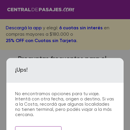
Descargá la app
y elegí:
6 cuotas sin interés
en
compras mayores a $180.000 o
25% OFF con Cuotas sin Tarjeta
.
Preguntas frecuentes para el
viaje desde Nogoya a
¡Ups!
Gualeguay
No encontramos opciones para tu viaje.
Intentá con otra fecha, origen o destino. Si vas
¿Dónde quedan las
a la Costa, recordá que algunas localidades
no tienen terminal, pero podés viajar a la más
terminales de micro de
cercana.
Nogoya a Gualeguay?