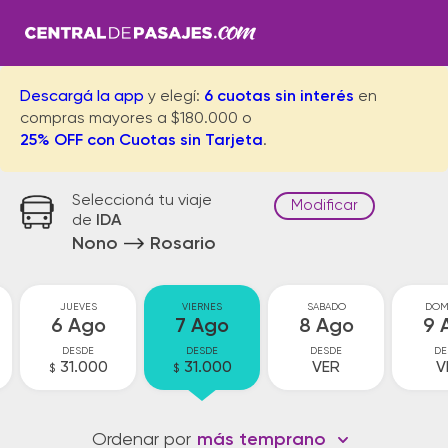
Descargá la app
y elegí:
6 cuotas sin interés
en
compras mayores a $180.000 o
25% OFF con Cuotas sin Tarjeta
.
Seleccioná tu viaje
Modificar
de
IDA
Nono
Rosario
JUEVES
VIERNES
SABADO
DOM
6 Ago
7 Ago
8 Ago
9 
DESDE
DESDE
DESDE
DE
31.000
31.000
VER
V
$
$
Ordenar por
más temprano