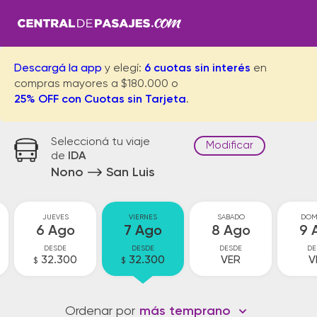
Descargá la app
y elegí:
6 cuotas sin interés
en
compras mayores a $180.000 o
25% OFF con Cuotas sin Tarjeta
.
Seleccioná tu viaje
Modificar
de
IDA
Nono
San Luis
JUEVES
VIERNES
SABADO
DOM
6 Ago
7 Ago
8 Ago
9 
DESDE
DESDE
DESDE
DE
32.300
32.300
VER
V
$
$
Ordenar por
más temprano