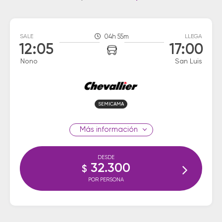
SALE
04h 55m
LLEGA
12:05
17:00
Nono
San Luis
SEMICAMA
información
DESDE
32.300
$
POR PERSONA