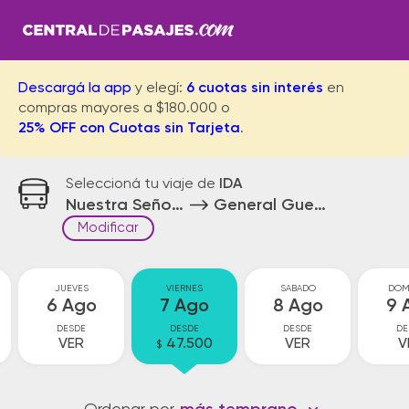
Descargá la app
y elegí:
6 cuotas sin interés
en
compras mayores a $180.000 o
25% OFF con Cuotas sin Tarjeta
.
Seleccioná tu viaje de
IDA
Nuestra Señora de Talav
General Guemes
Modificar
JUEVES
VIERNES
SABADO
DOM
6 Ago
7 Ago
8 Ago
9 
DESDE
DESDE
DESDE
DE
VER
47.500
VER
V
$