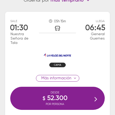
Ordenar por
más temprano
SALE
05h 15m
LLEGA
01:30
06:45
Nuestra
General
Señora de
Guemes
Tala
CAMA
información
DESDE
52.300
$
POR PERSONA