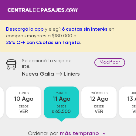
Descargá la app
y elegí:
6 cuotas sin interés
en
compras mayores a $180.000 o
25% OFF con Cuotas sin Tarjeta
.
Seleccioná tu viaje de
Modificar
IDA
Nueva Galia
Liniers
LUNES
MARTES
MIÉRCOLES
JU
10 Ago
11 Ago
12 Ago
13
DESDE
DESDE
DESDE
DE
VER
65.500
VER
V
$
Ordenar por
más temprano