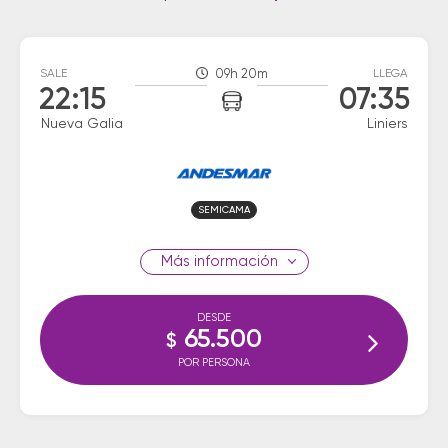
SALE
09h 20m
LLEGA
22:15
07:35
Nueva Galia
Liniers
SEMICAMA
información
DESDE
65.500
$
POR PERSONA