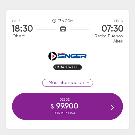
SALE
13h 00m
LLEGA
18:30
07:30
Obera
Retiro Buenos
Aires
CAMA LOW COST
información
DESDE
99.900
$
POR PERSONA