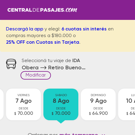
Descargá la app
y elegí:
6 cuotas sin interés
en
compras mayores a $180.000 o
25% OFF con Cuotas sin Tarjeta
.
Seleccioná tu viaje de
IDA
Obera
Retiro Buenos Aires
Modificar
VIERNES
SABADO
DOMINGO
LU
7 Ago
8 Ago
9 Ago
10
DESDE
DESDE
DESDE
DE
70.000
70.000
64.900
64
$
$
$
$