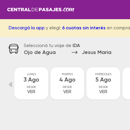
Descargá la app
y elegí:
6 cuotas sin interés
en compra
Seleccioná tu viaje de
IDA
Ojo de Agua
Jesus Maria
GO
LUNES
MARTES
MIÉRCOLES
go
3 Ago
4 Ago
5 Ago
DESDE
DESDE
DESDE
VER
VER
VER