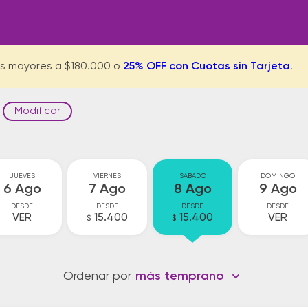
s mayores a $180.000 o
25% OFF con Cuotas sin Tarjeta
.
Modificar
JUEVES
VIERNES
SABADO
DOMINGO
6 Ago
7 Ago
8 Ago
9 Ago
DESDE
DESDE
DESDE
DESDE
VER
15.400
15.400
VER
$
$
Ordenar por
más temprano