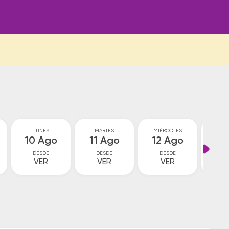
LUNES
MARTES
MIÉRCOLES
JU
10 Ago
11 Ago
12 Ago
13
DESDE
DESDE
DESDE
D
VER
VER
VER
V