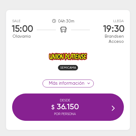
SALE
04h 30m
LLEGA
15:00
19:30
Olavarria
Brandsen
Acceso
SEMICAMA
información
DESDE
36.150
$
POR PERSONA