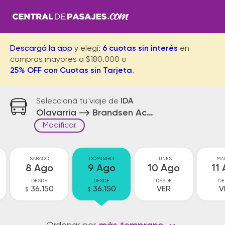
Descargá la app
y elegí:
6 cuotas sin interés
en
compras mayores a $180.000 o
25% OFF con Cuotas sin Tarjeta
.
Seleccioná tu viaje de
IDA
Olavarria
Brandsen Acceso
Modificar
SABADO
DOMINGO
LUNES
MA
8 Ago
9 Ago
10 Ago
11
DESDE
DESDE
DESDE
DE
36.150
36.150
VER
V
$
$