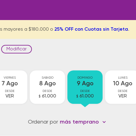
s mayores a $180.000 o
25% OFF con Cuotas sin Tarjeta
.
Modificar
VIERNES
SABADO
DOMINGO
LUNES
7 Ago
8 Ago
9 Ago
10 Ago
DESDE
DESDE
DESDE
DESDE
VER
61.000
61.000
VER
$
$
Ordenar por
más temprano