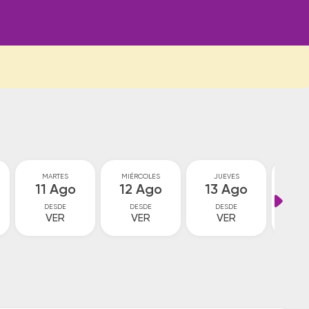
MARTES
MIÉRCOLES
JUEVES
VI
11 Ago
12 Ago
13 Ago
14
DESDE
DESDE
DESDE
D
VER
VER
VER
V