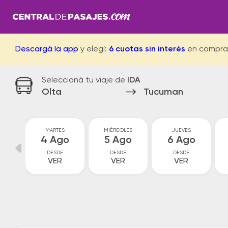
Descargá la app
y elegí:
6 cuotas sin interés
en compra
Seleccioná tu viaje de
IDA
Olta
Tucuman
MARTES
MIÉRCOLES
JUEVES
go
4 Ago
5 Ago
6 Ago
DESDE
DESDE
DESDE
VER
VER
VER