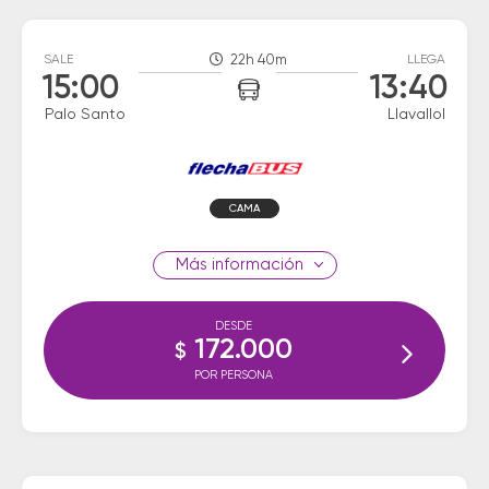
SALE
22h 40m
LLEGA
15:00
13:40
Palo Santo
Llavallol
CAMA
información
DESDE
172.000
$
POR PERSONA