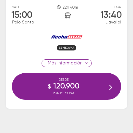
SALE
22h 40m
LLEGA
15:00
13:40
Palo Santo
Llavallol
SEMICAMA
información
DESDE
120.900
$
POR PERSONA