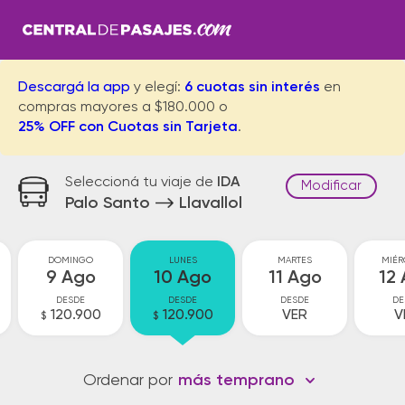
Descargá la app
y elegí:
6 cuotas sin interés
en
compras mayores a $180.000 o
25% OFF con Cuotas sin Tarjeta
.
Seleccioná tu viaje de
IDA
Modificar
Palo Santo
Llavallol
DOMINGO
LUNES
MARTES
MIÉR
9 Ago
10 Ago
11 Ago
12
DESDE
DESDE
DESDE
DE
120.900
120.900
VER
V
$
$
Ordenar por
más temprano