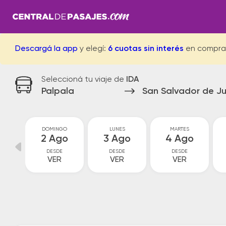
Descargá la app
y elegí:
6 cuotas sin interés
en compra
Seleccioná tu viaje de
IDA
Palpala
San Salvador de Ju
O
DOMINGO
LUNES
MARTES
o
2 Ago
3 Ago
4 Ago
DESDE
DESDE
DESDE
VER
VER
VER