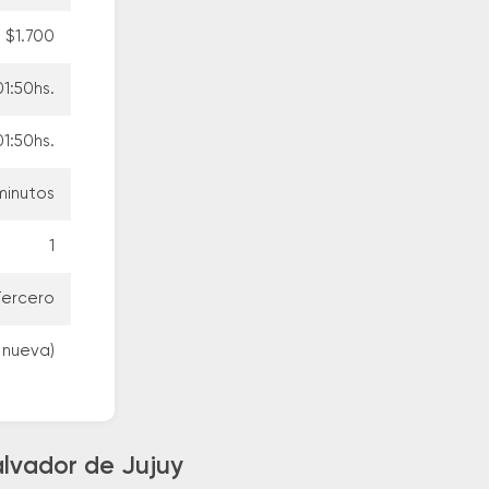
$1.700
01:50hs.
01:50hs.
minutos
1
Tercero
l nueva)
alvador de Jujuy