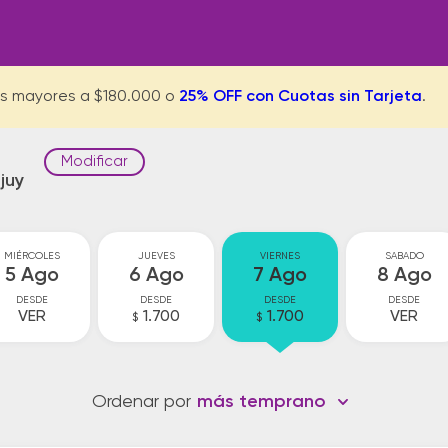
s mayores a $180.000 o
25% OFF con Cuotas sin Tarjeta
.
Modificar
juy
MIÉRCOLES
JUEVES
VIERNES
SABADO
5 Ago
6 Ago
7 Ago
8 Ago
DESDE
DESDE
DESDE
DESDE
VER
1.700
1.700
VER
$
$
Ordenar por
más temprano