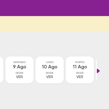
DOMINGO
LUNES
MARTES
MIÉ
9 Ago
10 Ago
11 Ago
12
DESDE
DESDE
DESDE
D
VER
VER
VER
V