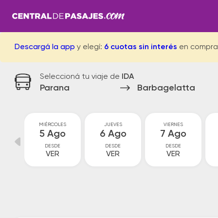
Descargá la app
y elegí:
6 cuotas sin interés
en compra
Seleccioná tu viaje de
IDA
Parana
Barbagelatta
S
MIÉRCOLES
JUEVES
VIERNES
go
5 Ago
6 Ago
7 Ago
DESDE
DESDE
DESDE
VER
VER
VER