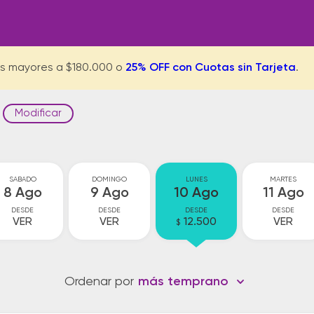
s mayores a $180.000 o
25% OFF con Cuotas sin Tarjeta
.
Modificar
SABADO
DOMINGO
LUNES
MARTES
8 Ago
9 Ago
10 Ago
11 Ago
DESDE
DESDE
DESDE
DESDE
VER
VER
12.500
VER
$
Ordenar por
más temprano