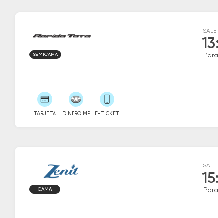
SALE
13
SEMICAMA
Par
TARJETA
DINERO MP
E-TICKET
SALE
15
CAMA
Par