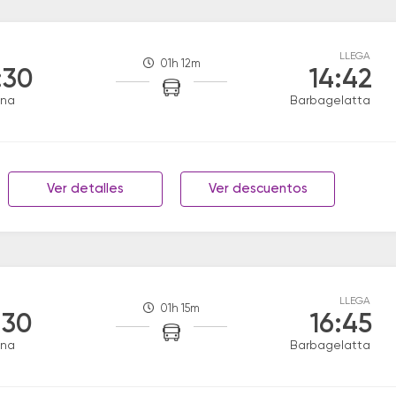
LLEGA
01h 12m
:30
14:42
ana
Barbagelatta
Ver detalles
Ver descuentos
LLEGA
01h 15m
:30
16:45
ana
Barbagelatta