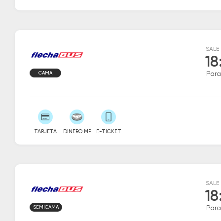
SALE
18
CAMA
Par
TARJETA
DINERO MP
E-TICKET
SALE
18
SEMICAMA
Par