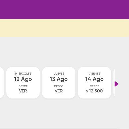
MIÉRCOLES
JUEVES
VIERNES
SA
12 Ago
13 Ago
14 Ago
15
DESDE
DESDE
DESDE
D
VER
VER
12.500
1
$
$