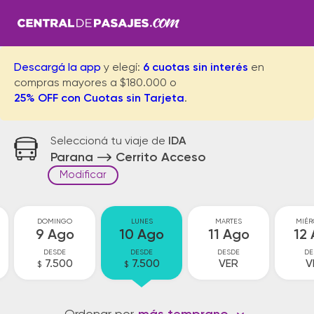
Descargá la app
y elegí:
6 cuotas sin interés
en
compras mayores a $180.000 o
25% OFF con Cuotas sin Tarjeta
.
Seleccioná tu viaje de
IDA
Parana
Cerrito Acceso
Modificar
DOMINGO
LUNES
MARTES
MIÉR
9 Ago
10 Ago
11 Ago
12
DESDE
DESDE
DESDE
DE
7.500
7.500
VER
V
$
$