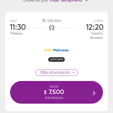
Ordenar por
más temprano
SALE
00h 50m
LLEGA
11:30
12:20
Parana
Cerrito
Acceso
SEMICAMA
información
DESDE
7.500
$
POR PERSONA